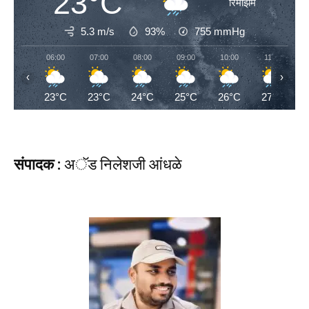
23°C
रिमझिम
5.3 m/s
93%
755
mmHg
06:00
07:00
08:00
09:00
10:00
11:00
‹
›
23°C
23°C
24°C
25°C
26°C
27°C
संपादक :
अॅड निलेशजी आंधळे