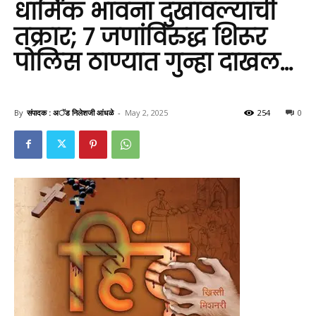
धार्मिक भावना दुखावल्याची
तक्रार; ७ जणांविरुद्ध शिरूर
पोलिस ठाण्यात गुन्हा दाखल…
By
संपादक : अॅड निलेशजी आंधळे
-
May 2, 2025
254
0