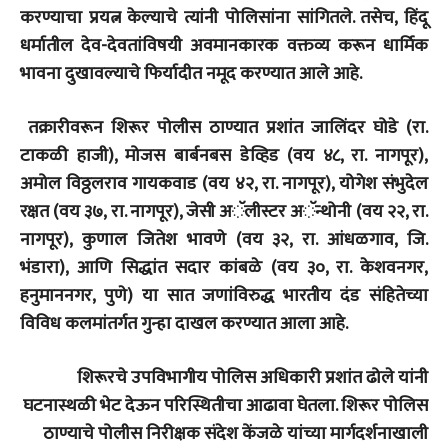
करण्याचा प्रयत्न केल्याचे त्यांनी पोलिसांना सांगितले. तसेच, हिंदू
धर्मातील देव-देवतांविषयी अवमानकारक वक्तव्य करून धार्मिक
भावना दुखावल्याचे फिर्यादीत नमूद करण्यात आले आहे.
तक्रारीवरून शिरूर पोलीस ठाण्यात प्रशांत जालिंदर घोडे (रा.
टाकळी हाजी), मोजस बार्बनबस डेव्हिड (वय ४८, रा. नागपूर),
अमोल विठ्ठलराव गायकवाड (वय ४२, रा. नागपूर), योगेश संभुदेल
रक्षत (वय ३७, रा. नागपूर), जेसी अॅलीस्टर अॅन्थोनी (वय २२, रा.
नागपूर), कुणाल जितेश भावणे (वय ३२, रा. आंधळगाव, जि.
भंडारा), आणि सिद्धांत सदार कांबळे (वय ३०, रा. केशवनगर,
हनुमाननगर, पुणे) या सात जणांविरुद्ध भारतीय दंड संहितेच्या
विविध कलमांतर्गत गुन्हा दाखल करण्यात आला आहे.
शि
रूरचे उपविभागीय पोलिस अधिकारी प्रशांत ढोले यांनी
घटनास्थळी भेट देऊन परिस्थितीचा आढावा घेतला. शिरूर पोलिस
ठाण्याचे पोलीस निरीक्षक संदेश केंजळे यांच्या मार्गदर्शनाखाली