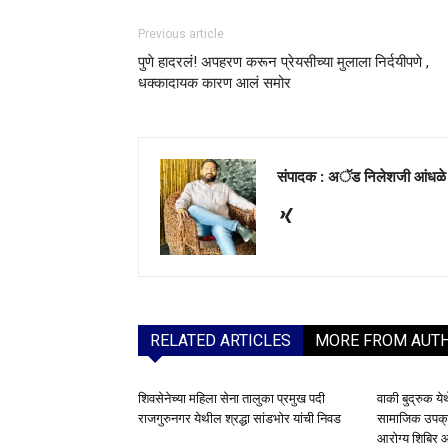
Previous article
पुणे हादरलं! अपहरण करून प्रेयसीच्या मुलाला निर्दयीपणे ,
धक्कादायक कारण आलं समोर
संपादक : अॅड निलेशजी आंधळे
RELATED ARTICLES
MORE FROM AUT
शिवसेनेच्या महिला सेना तालुका प्रमुख पदी
वाकी बुद्रुक ये
राजगुरुनगर येथील श्रद्धा सांडभोर यांची निवड
सामाजिक उपक्रम
आरोग्य शिबिर आ