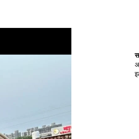
स
अ
इ