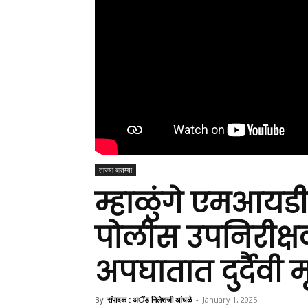
ताज्या बातम्या
म्हाळुंगे एमआयड
पोलीस उपनिरीक्ष
अपघातात दुर्दैवी मृ
By
संपादक : अॅड निलेशजी आंधळे
-
January 1, 2025