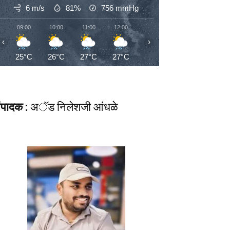
6 m/s
81%
756
mmHg
09:00
10:00
11:00
12:00
13:00
14:00
15:00
‹
›
25°C
26°C
27°C
27°C
28°C
27°C
27°C
ंपादक :
अॅड निलेशजी आंधळे