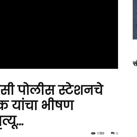
स
ीसी पोलीस स्टेशनचे
क यांचा भीषण
त्यू…
1789
0