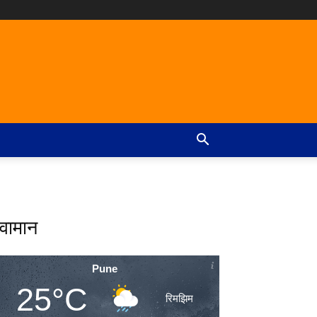
वामान
Pune
25°C
रिमझिम