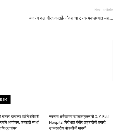
Next article
बजरंग दल गौरक्षकातर्फ़े गौवंशाचा ट्रक पकडण्यात यश….
HOR
थे बजरंग दलाच्या वतीने रविवारी
नवजात अर्भकाच्या उपचारप्रकरणी D. Y. Patil
ांचे आयोजन; कबड्डी स्पर्धा,
Hospital विरोधात गंभीर तक्रारीची तयारी;
णि वृक्षारोपण
उच्चस्तरीय चौकशीची मागणी