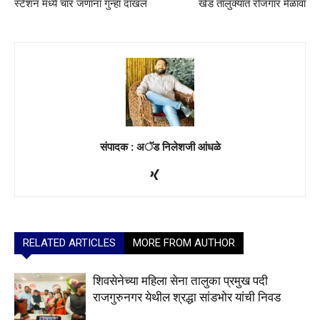
स्टेशन मध्ये चार जणांना गुन्हा दाखल
खेड तालुक्यात रोजगार मेळावा
संपादक : अॅड निलेशजी आंधळे
RELATED ARTICLES
MORE FROM AUTHOR
शिवसेनेच्या महिला सेना तालुका प्रमुख पदी
राजगुरुनगर येथील श्रद्धा सांडभोर यांची निवड