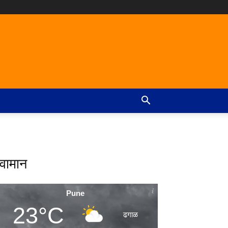
वामान
Pune
23°C
ढगाळ