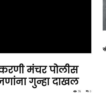
स
रकरणी मंचर पोलीस
 जणांना गुन्हा दाखल
76
0