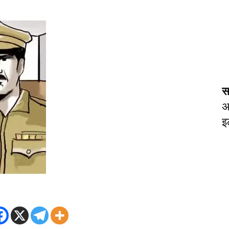
स
अ
इ