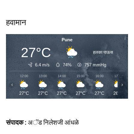
हवामान
Pune
27°C
हलका पाऊस
6.4 m/s
74%
757
mmHg
12:00
13:00
14:00
15:00
16:00
17:00
‹
›
27°C
27°C
27°C
27°C
27°C
26°C
संपादक :
अॅड निलेशजी आंधळे