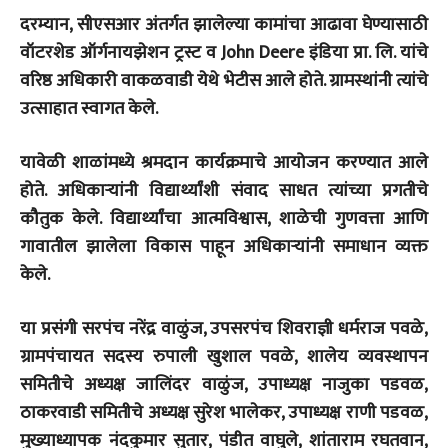
दरम्यान, सीएसआर अंतर्गत झालेल्या कामांचा आढावा घेण्यासाठी
वॉटरशेड ऑर्गनायझेशन ट्रस्ट व John Deere इंडिया प्रा. लि. यांचे
वरिष्ठ अधिकारी वाकळवाडी येथे भेटीस आले होते. ग्रामस्थांनी त्यांचे
उत्साहात स्वागत केले.
यावेळी शाळांमध्ये श्रमदान कार्यक्रमाचे आयोजन करण्यात आले
होते. अधिकाऱ्यांनी विद्यार्थ्यांशी संवाद साधत त्यांच्या प्रगतीचे
कौतुक केले. विद्यार्थ्यांचा आत्मविश्वास, शाळेची गुणवत्ता आणि
गावातील झालेला विकास पाहून अधिकाऱ्यांनी समाधान व्यक्त
केले.
या प्रसंगी सरपंच नरेंद्र वाळुंज, उपसरपंच शिवराज्ञी धर्मराज पवळे,
ग्रामपंचायत सदस्य रुपाली खुशाल पवळे, शालेय व्यवस्थापन
समितीचे अध्यक्ष जालिंदर वाळुंज, उपाध्यक्ष नाजुका पडवळ,
ठाकरवाडी समितीचे अध्यक्ष सुरेश भालेकर, उपाध्यक्ष राणी पडवळ,
मुख्याध्यापक नंदकुमार सुतार, पंडीत वाघुले, शांताराम रघतवान,