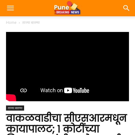
Home
ताज्या बातम्या
ताज्या बातम्या
वाकळवाडीचा सीएसआरमधून
कायापालट; १ कोटींच्या