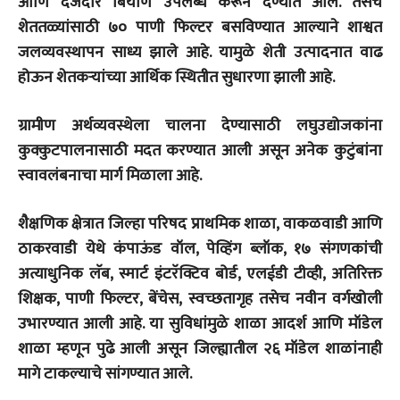
आणि दर्जेदार बियाणे उपलब्ध करून देण्यात आले. तसेच
शेततळ्यांसाठी ७० पाणी फिल्टर बसविण्यात आल्याने शाश्वत
जलव्यवस्थापन साध्य झाले आहे. यामुळे शेती उत्पादनात वाढ
होऊन शेतकऱ्यांच्या आर्थिक स्थितीत सुधारणा झाली आहे.
ग्रामीण अर्थव्यवस्थेला चालना देण्यासाठी लघुउद्योजकांना
कुक्कुटपालनासाठी मदत करण्यात आली असून अनेक कुटुंबांना
स्वावलंबनाचा मार्ग मिळाला आहे.
शैक्षणिक क्षेत्रात जिल्हा परिषद प्राथमिक शाळा, वाकळवाडी आणि
ठाकरवाडी येथे कंपाऊंड वॉल, पेव्हिंग ब्लॉक, १७ संगणकांची
अत्याधुनिक लॅब, स्मार्ट इंटरॅक्टिव बोर्ड, एलईडी टीव्ही, अतिरिक्त
शिक्षक, पाणी फिल्टर, बेंचेस, स्वच्छतागृह तसेच नवीन वर्गखोली
उभारण्यात आली आहे. या सुविधांमुळे शाळा आदर्श आणि मॉडेल
शाळा म्हणून पुढे आली असून जिल्ह्यातील २६ मॉडेल शाळांनाही
मागे टाकल्याचे सांगण्यात आले.