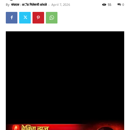
By
संपादक : अॅड निलेशजी आंधळे
-
April 7, 2026
55
0