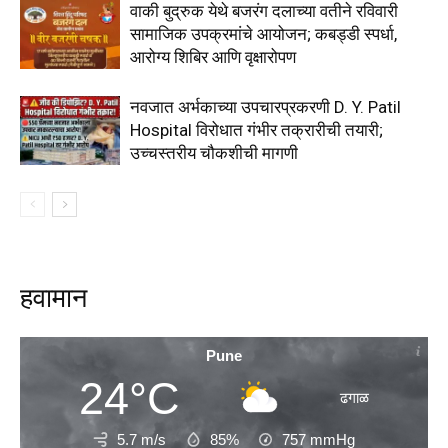
वाकी बुद्रुक येथे बजरंग दलाच्या वतीने रविवारी
सामाजिक उपक्रमांचे आयोजन; कबड्डी स्पर्धा,
आरोग्य शिबिर आणि वृक्षारोपण
नवजात अर्भकाच्या उपचारप्रकरणी D. Y. Patil
Hospital विरोधात गंभीर तक्रारीची तयारी;
उच्चस्तरीय चौकशीची मागणी
हवामान
Pune
24°C
ढगाळ
5.7 m/s
85%
757
mmHg