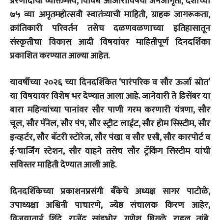
प्रेरणादायी व्यक्तिमत्त्व, विविध आजारांविषयी जनजागृती, देशाच्या
७५ व्या अमृतमहोत्सवी स्वातंत्र्याची माहिती, ग्राहक जागरूकता,
क्रांतिकारी परिवर्तन तसेच दळणवळणाच्या इतिहासातून
संस्कृतीचा विकास आदी विषयांवर माहितीपूर्ण दिनदर्शिका
प्रकाशित करण्यात आल्या आहेत.
यावर्षीच्या २०२६ च्या दिनदर्शिकेत ‘पारंपरिक व सौर ऊर्जा स्रोत’
या विषयावर विशेष भर देण्यात आला आहे. जानेवारी ते डिसेंबर या
बारा महिन्यांच्या पानांवर सौर पाणी गरम करणारी यंत्रणा, सौर
चूल, सौर पॅनेल, सौर पंप, सौर स्ट्रीट लाईट, सौर होम सिस्टीम, सौर
इन्व्हर्टर, सौर बॅटरी स्टोरेज, सौर पंखा व सौर एसी, सौर कारपोर्ट व
ई-चार्जिंग स्टेशन, सौर वाहने तसेच सौर ट्रॅकिंग सिस्टीम यांची
सविस्तर माहिती देण्यात आली आहे.
दिनदर्शिकेच्या प्रकाशनप्रसंगी बँकेचे अध्यक्ष सागर पाटोळे,
उपाध्यक्षा अश्विनी पाचारणे, ज्येष्ठ संचालक किरण आहेर,
विजयाताई शिंदे, राजेंद्र सांडभोर, गणेश थिगळे, राहुल तांबे,