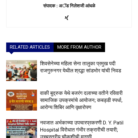
संपादक : अॅड निलेशजी आंधळे
RELATED ARTICLES
MORE FROM AUTHOR
शिवसेनेच्या महिला सेना तालुका प्रमुख पदी
राजगुरुनगर येथील श्रद्धा सांडभोर यांची निवड
वाकी बुद्रुक येथे बजरंग दलाच्या वतीने रविवारी
सामाजिक उपक्रमांचे आयोजन; कबड्डी स्पर्धा,
आरोग्य शिबिर आणि वृक्षारोपण
नवजात अर्भकाच्या उपचारप्रकरणी D. Y. Patil
Hospital विरोधात गंभीर तक्रारीची तयारी;
उच्चस्तरीय चौकशीची मागणी