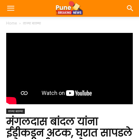
Home
ताज्या बातम्या
ताज्या बातम्या
मंगलदास बांदल यांना
ईडीकडून अटक, घरात सापडले