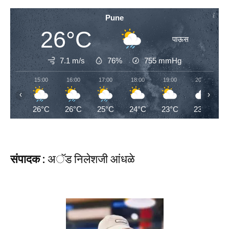
Pune
26°C
पाऊस
7.1 m/s
76%
755
mmHg
15:00
16:00
17:00
18:00
19:00
20:00
‹
›
26°C
26°C
25°C
24°C
23°C
23°C
संपादक :
अॅड निलेशजी आंधळे