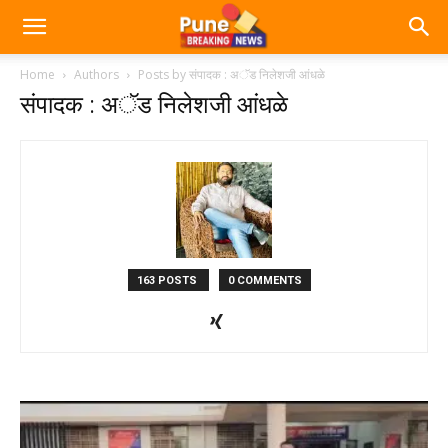
Home
Authors
Posts by संपादक : अॅड निलेशजी आंधळे
संपादक : अॅड निलेशजी आंधळे
163 POSTS
0 COMMENTS