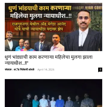
धुणं भांड्याची काम करणाऱ्या महिलेचा मुलगा झाला
न्यायाधीश…!!*
संपादक : अॅड निलेशजी आंधळे
-
April 14, 2026
0