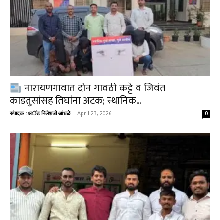
नारायणगावात दोन गावठी कट्टे व जिवंत
काडतुसांसह तिघांना अटक; स्थानिक...
संपादक : अॅड निलेशजी आंधळे
-
April 23, 2026
0