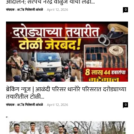
आंदोलन; सरपंच नरेंद्र वाळुंज यांचा लढा...
संपादक : अॅड निलेशजी आंधळे
-
April 12, 2026
0
ब्रेकिंग न्यूज | आळंदी परिसर धानोरे परिसरात दरोड्याच्या
तयारीतील टोळी...
संपादक : अॅड निलेशजी आंधळे
-
April 12, 2026
0