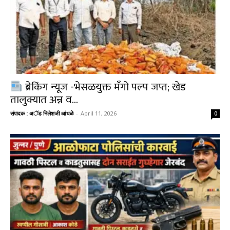
ब्रेकिंग न्यूज -भेसळयुक्त मँगो पल्प जप्त; खेड
तालुक्यात अन्न व...
संपादक : अॅड निलेशजी आंधळे
-
April 11, 2026
0