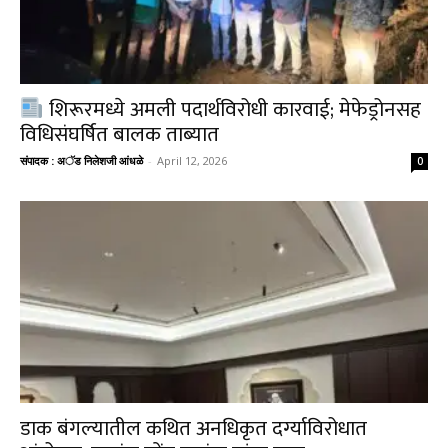
शिरूरमध्ये अमली पदार्थविरोधी कारवाई; मेफेड्रोनसह
विधिसंघर्षित बालक ताब्यात
संपादक : अॅड निलेशजी आंधळे
-
April 12, 2026
0
डाक बंगल्यातील कथित अनधिकृत दर्ग्याविरोधात