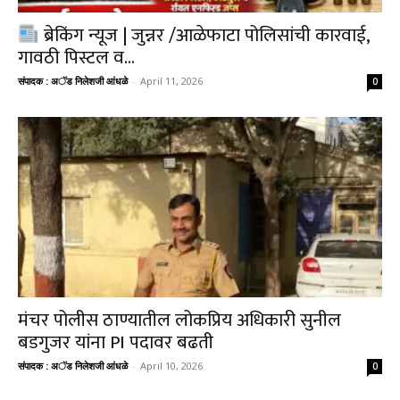
ब्रेकिंग न्यूज | जुन्नर /आळेफाटा पोलिसांची कारवाई,
गावठी पिस्टल व...
संपादक : अॅड निलेशजी आंधळे
-
April 11, 2026
0
मंचर पोलीस ठाण्यातील लोकप्रिय अधिकारी सुनील
बडगुजर यांना PI पदावर बढती
संपादक : अॅड निलेशजी आंधळे
-
April 10, 2026
0