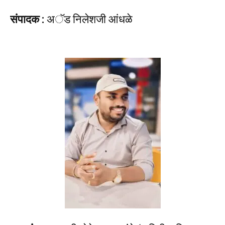
संपादक :
अॅड निलेशजी आंधळे