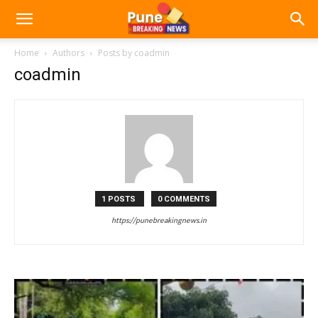
Home
Authors
Posts by coadmin
coadmin
1 POSTS
0 COMMENTS
https://punebreakingnews.in