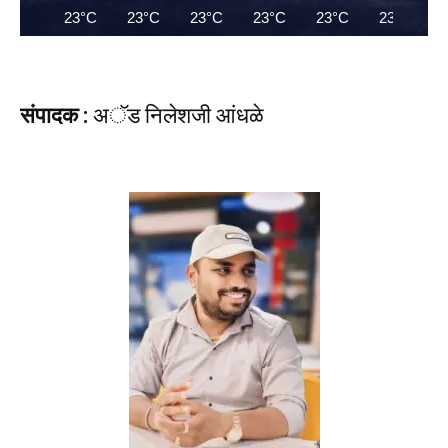
23°C
23°C
23°C
23°C
23°C
23°C
संपादक :
अॅड निलेशजी आंधळे