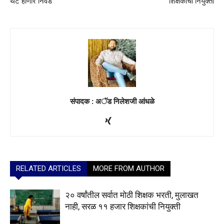
थेट होणार निवड
शिक्षकांची नियुक्ती
संपादक : अॅड निलेशजी आंधळे
RELATED ARTICLES
MORE FROM AUTHOR
२० वर्षांतील सर्वात मोठी शिक्षक भरती, मुलाखत
नाही, सरळ ११ हजार शिक्षकांची नियुक्ती