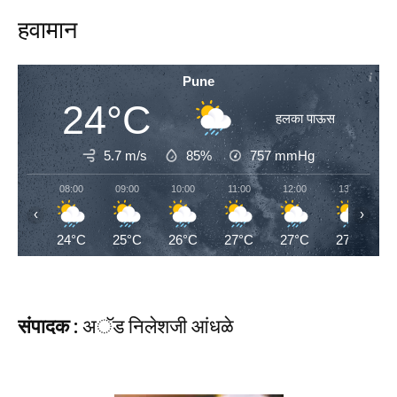
हवामान
Pune
24°C
हलका पाऊस
5.7 m/s
85%
757
mmHg
08:00
09:00
10:00
11:00
12:00
13:00
‹
›
24°C
25°C
26°C
27°C
27°C
27°C
संपादक :
अॅड निलेशजी आंधळे